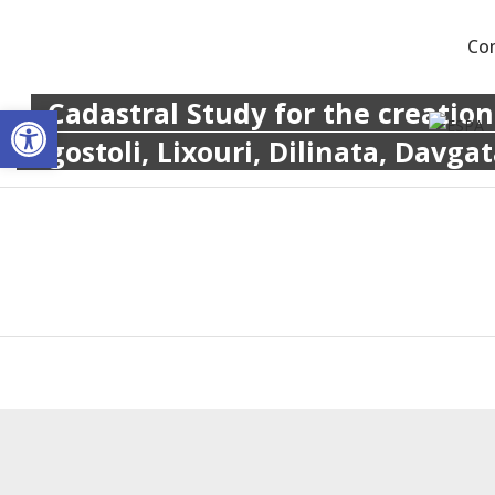
Co
Cadastral Study for the creation
Open toolbar
Argostoli, Lixouri, Dilinata, Davga