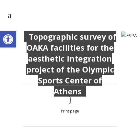
Open toolbar
Topographic survey of
OAKA facilities for the
aesthetic integration
project of the Olympic
Sports Center of
Athens
Print page