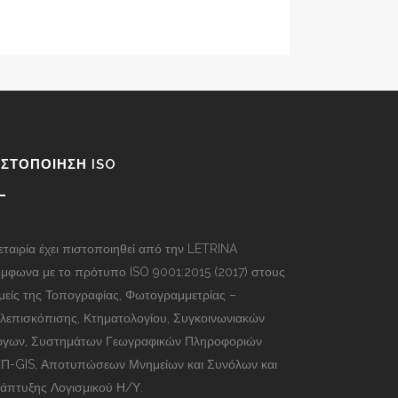
ΙΣΤΟΠΟΊΗΣΗ ISO
εταιρία έχει πιστοποιηθεί από την LETRINA
μφωνα με το πρότυπο ISO 9001:2015 (2017) στους
μείς της Τοπογραφίας, Φωτογραμμετρίας –
λεπισκόπισης, Κτηματολογίου, Συγκοινωνιακών
γων, Συστημάτων Γεωγραφικών Πληροφοριών
Π-GIS, Αποτυπώσεων Μνημείων και Συνόλων και
άπτυξης Λογισμικού Η/Υ.