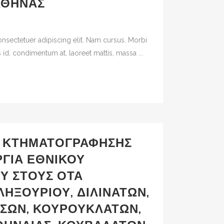
ΑΘΉΝΑΣ
nsectetuer adipiscing elit. Nam cursus. Morbi
 id, condimentum at, laoreet mattis, massa ...
 ΚΤΗΜΑΤΟΓΡΆΦΗΣΗΣ
ΡΓΊΑ ΕΘΝΙΚΟΎ
Υ ΣΤΟΥΣ ΟΤΑ
ΛΗΞΟΥΡΊΟΥ, ΔΙΛΙΝΆΤΩΝ,
ΡΣΏΝ, ΚΟΥΡΟΥΚΛΆΤΩΝ,