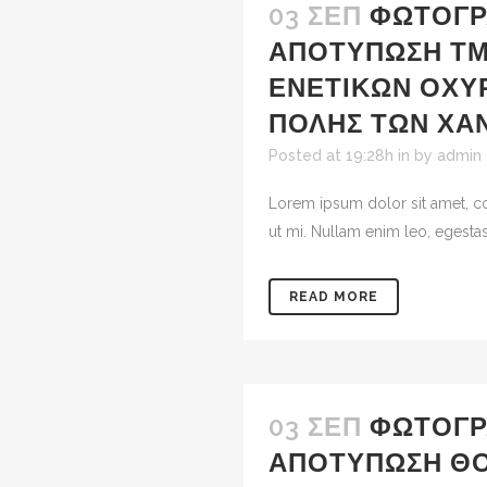
03 ΣΕΠ
ΦΩΤΟΓΡ
ΑΠΟΤΎΠΩΣΗ Τ
ΕΝΕΤΙΚΏΝ ΟΧΥ
ΠΌΛΗΣ ΤΩΝ ΧΑ
Posted at 19:28h
in
by
admin
Lorem ipsum dolor sit amet, co
ut mi. Nullam enim leo, egestas
READ MORE
03 ΣΕΠ
ΦΩΤΟΓΡ
ΑΠΟΤΎΠΩΣΗ ΘΟ