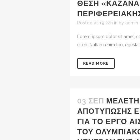
ΘΈΣΗ «ΚΑΖΑΝΆ
ΠΕΡΙΦΕΡΕΙΑΚΉ
Posted at 19:22h
in
by
admin
Lorem ipsum dolor sit amet, co
ut mi. Nullam enim leo, egestas
READ MORE
03 ΣΕΠ
ΜΕΛΈΤΗ
ΑΠΟΤΎΠΩΣΗΣ Ε
ΓΙΑ ΤΟ ΈΡΓΟ Α
ΤΟΥ ΟΛΥΜΠΙΑΚ