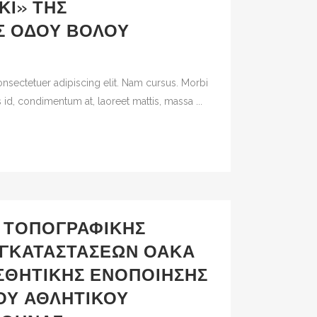
ΚΙ» ΤΗΣ
Σ ΟΔΟΎ ΒΌΛΟΥ
nsectetuer adipiscing elit. Nam cursus. Morbi
 id, condimentum at, laoreet mattis, massa ...
 ΤΟΠΟΓΡΑΦΙΚΉΣ
ΓΚΑΤΑΣΤΆΣΕΩΝ ΟΑΚΑ
ΙΣΘΗΤΙΚΉΣ ΕΝΟΠΟΊΗΣΗΣ
ΟΎ ΑΘΛΗΤΙΚΟΎ