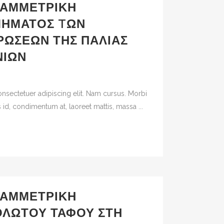
ΑΜΜΕΤΡΙΚΉ
ΜΉΜΑΤΟΣ TΩΝ
ΡΏΣΕΩΝ ΤΗΣ ΠΑΛΙΆΣ
ΝΊΩΝ
nsectetuer adipiscing elit. Nam cursus. Morbi
 id, condimentum at, laoreet mattis, massa ...
ΑΜΜΕΤΡΙΚΉ
ΛΩΤΟΎ ΤΆΦΟΥ ΣΤΗ