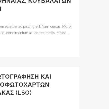
ΘΗΝΑΊΑΣ, ΚΟΥΒΑΛΆΤΩΝ
Ν
nsectetuer adipiscing elit. Nam cursus. Morbi
 id, condimentum at, laoreet mattis, massa ...
ΤΟΓΡΆΦΗΣΗ ΚΑΙ
ΘΟΦΩΤΟΧΑΡΤΏΝ
ΚΑΣ (LSO)