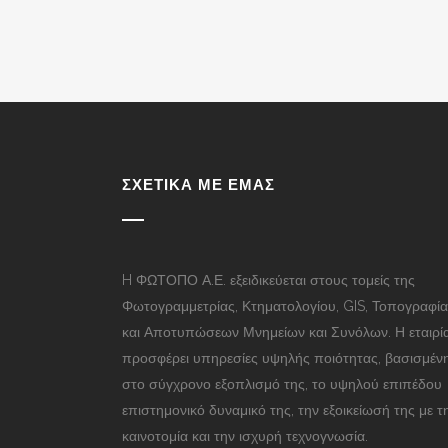
ΣΧΕΤΙΚΆ ΜΕ ΕΜΆΣ
H ΦΩΤΟΠΟ Α.Ε. εξειδικεύεται στους τομείς της
Φωτογραμμετρίας, Κτηματολογίου, GIS, Τοπογραφί
και Αποτυπώσεων Μνημείων και Συνόλων. Η εταιρί
προσφέρει υπηρεσίες υψηλής ποιότητας, βασισμέν
στο σύγχρονο εξοπλισμό της, το υψηλού επιπέδου
επιστημονικό δυναμικό της, την εξοικείωσή της με τ
καινοτομία και την ισχυρή τεχνογνωσία.