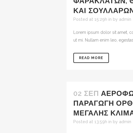
ΦΑΡΑΚΛΆΤΩΝ, 
ΚΑΙ ΣΟΥΛΛΆΡΩ
Posted at 15:29h
in
by
admin
Lorem ipsum dolor sit amet, co
ut mi. Nullam enim leo, egestas
READ MORE
02 ΣΕΠ
ΑΕΡΟΦΩ
ΠΑΡΑΓΩΓΉ ΟΡ
ΜΕΓΆΛΗΣ ΚΛΊΜΑ
Posted at 13:59h
in
by
admin