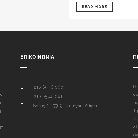
READ MORE
ΕΠΙΚΟΙΝΩΝΊΑ
Π
Η 
210 65 46 060
ας
σύ
210 65 46 061
α
το
Ιωνίας 3, 15569, Παπάγου, Αθήνα
η
Τη
Έρ
ην
ΣΓ
Αν